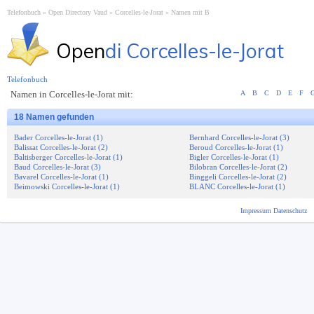
Telefonbuch
Open Directory Vaud
Corcelles-le-Jorat
Namen mit B
Open
di Corcelles-le-Jorat
Telefonbuch
Namen in Corcelles-le-Jorat mit:
A
B
C
D
E
F
18 Namen gefunden
Bader Corcelles-le-Jorat (1)
Bernhard Corcelles-le-Jorat (3)
Balissat Corcelles-le-Jorat (2)
Beroud Corcelles-le-Jorat (1)
Baltisberger Corcelles-le-Jorat (1)
Bigler Corcelles-le-Jorat (1)
Baud Corcelles-le-Jorat (3)
Bilobran Corcelles-le-Jorat (2)
Bavarel Corcelles-le-Jorat (1)
Binggeli Corcelles-le-Jorat (2)
Beimowski Corcelles-le-Jorat (1)
BLANC Corcelles-le-Jorat (1)
Impressum
Datenschutz