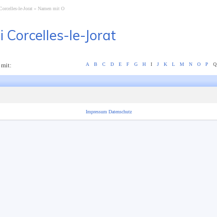
Corcelles-le-Jorat
Namen mit O
i Corcelles-le-Jorat
 mit:
A
B
C
D
E
F
G
H
I
J
K
L
M
N
O
P
Q
Impressum
Datenschutz